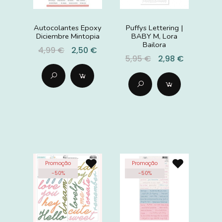
Autocolantes Epoxy
Puffys Lettering |
Diciembre Mintopia
BABY M, Lora
Bailora
4,99 €
2,50 €
5,95 €
2,98 €
Promoção
Promoção
-
50
%
-
50
%