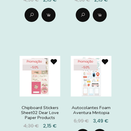
Promoção
Promoção
-
50
%
-
50
%
Chipboard Stickers
Autocolantes Foam
Sheet02 Dear Love
Aventura Mintopia
Paper Products
6,99 €
3,49 €
4,30 €
2,15 €