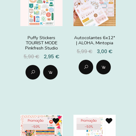
Puffy Stickers
Autocolantes 6x12"
TOURIST MODE
| ALOHA, Mintopia
Pinkfresh Studio
5,99 €
3,00 €
5,90 €
2,95 €
Promoção
Promoção
-
50
%
-
50
%