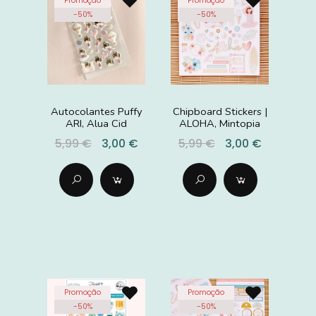
Promoção
Promoção
-
50
%
-
50
%
Autocolantes Puffy
Chipboard Stickers |
ARI, Alua Cid
ALOHA, Mintopia
5,99 €
3,00 €
5,99 €
3,00 €
Promoção
Promoção
-
50
%
-
50
%