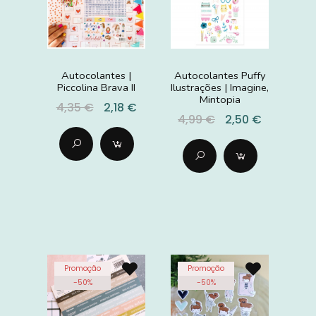
Autocolantes |
Autocolantes Puffy
Piccolina Brava II
Ilustrações | Imagine,
Mintopia
4,35 €
2,18 €
4,99 €
2,50 €
Promoção
Promoção
-
50
%
-
50
%