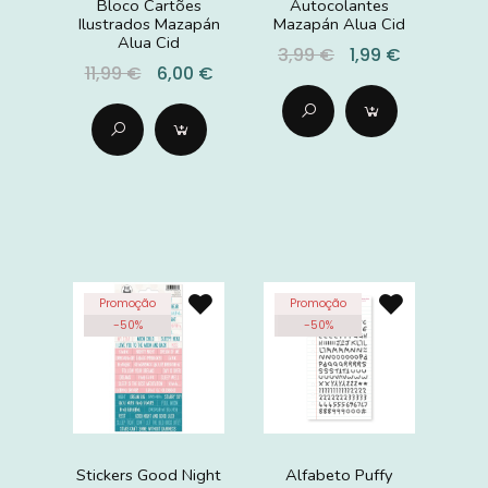
Bloco Cartões
Autocolantes
Ilustrados Mazapán
Mazapán Alua Cid
Alua Cid
3,99 €
1,99 €
11,99 €
6,00 €
Promoção
Promoção
-
50
%
-
50
%
Stickers Good Night
Alfabeto Puffy