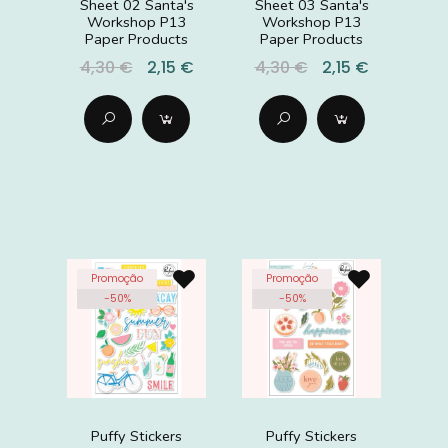
Sheet 02 Santa's
Sheet 03 Santa's
Workshop P13
Workshop P13
Paper Products
Paper Products
4,30 €
2,15 €
4,30 €
2,15 €
Promoção
Promoção
-
50
%
-
50
%
Puffy Stickers
Puffy Stickers