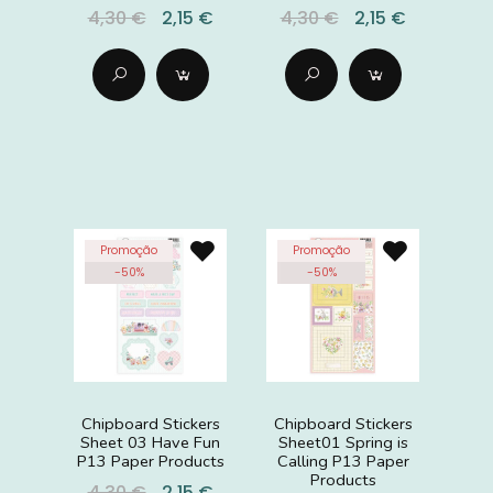
4,30 €
2,15 €
4,30 €
2,15 €
Promoção
Promoção
-
50
%
-
50
%
Chipboard Stickers
Chipboard Stickers
Sheet 03 Have Fun
Sheet01 Spring is
P13 Paper Products
Calling P13 Paper
Products
4,30 €
2,15 €