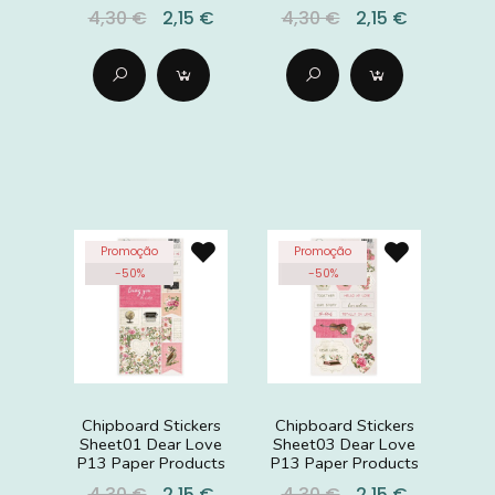
4,30 €
2,15 €
4,30 €
2,15 €
Promoção
Promoção
-
50
%
-
50
%
Chipboard Stickers
Chipboard Stickers
Sheet01 Dear Love
Sheet03 Dear Love
P13 Paper Products
P13 Paper Products
4,30 €
2,15 €
4,30 €
2,15 €