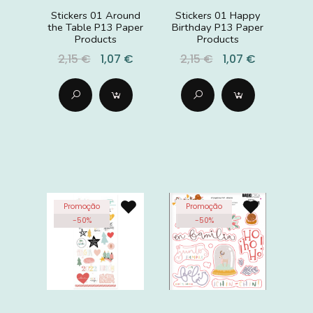
Stickers 01 Around
Stickers 01 Happy
the Table P13 Paper
Birthday P13 Paper
Products
Products
2,15 €
1,07 €
2,15 €
1,07 €
Promoção
Promoção
-
50
%
-
50
%