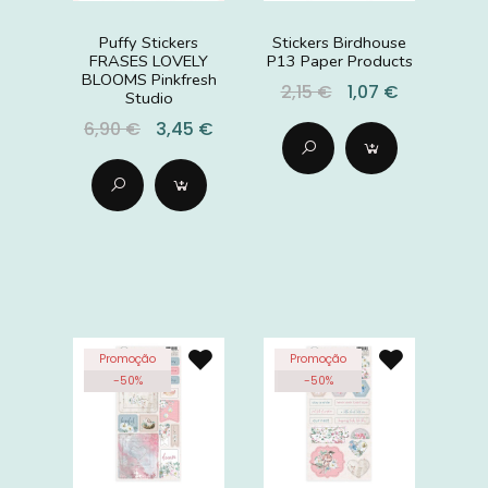
Puffy Stickers
Stickers Birdhouse
FRASES LOVELY
P13 Paper Products
BLOOMS Pinkfresh
2,15 €
1,07 €
Studio
6,90 €
3,45 €
Promoção
Promoção
-
50
%
-
50
%