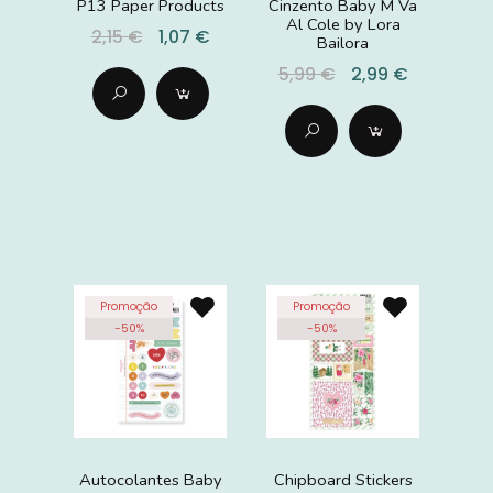
P13 Paper Products
Cinzento Baby M Va
Al Cole by Lora
2,15 €
1,07 €
Bailora
5,99 €
2,99 €
Promoção
Promoção
-
50
%
-
50
%
Autocolantes Baby
Chipboard Stickers