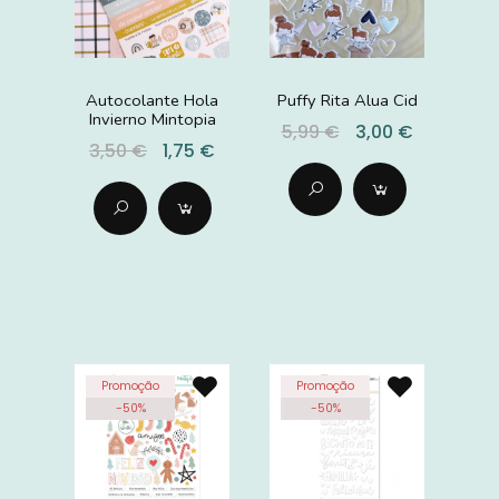
Autocolante Hola
Puffy Rita Alua Cid
Invierno Mintopia
5,99 €
3,00 €
3,50 €
1,75 €
Promoção
Promoção
-
50
%
-
50
%