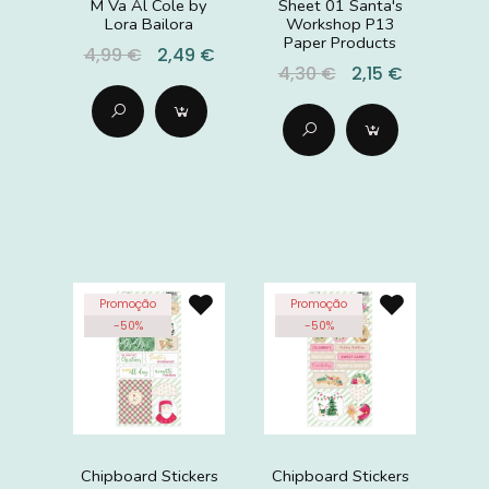
M Va Al Cole by
Sheet 01 Santa's
Lora Bailora
Workshop P13
Paper Products
4,99 €
2,49 €
4,30 €
2,15 €
Promoção
Promoção
-
50
%
-
50
%
Chipboard Stickers
Chipboard Stickers