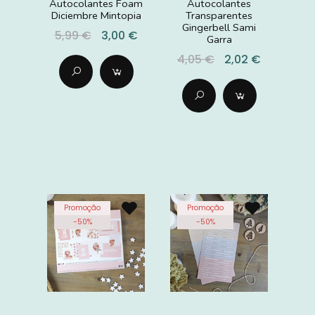
Autocolantes Foam
Autocolantes
Diciembre Mintopia
Transparentes
Gingerbell Sami
5,99 €
3,00 €
Garra
4,05 €
2,02 €
Promoção
Promoção
-
50
%
-
50
%