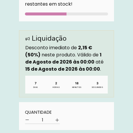
restantes em stock!
Liquidação
Desconto imediato de
2,15 €
(50%)
neste produto. Válido de
1
de Agosto de 2026 às 00:00
até
15 de Agosto de 2026 às 00:00
.
7
2
18
3
DIAS
HORAS
MINUTOS
SEGUNDOS
Quantidade
QUANTIDADE
Quantidade