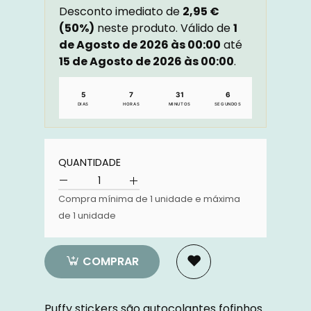
Desconto imediato de
2,95 €
(50%)
neste produto. Válido de
1
de Agosto de 2026 às 00:00
até
15 de Agosto de 2026 às 00:00
.
5
7
31
5
DIAS
HORAS
MINUTOS
SEGUNDOS
Quantidade
QUANTIDADE
Compra mínima de 1 unidade e máxima
de 1 unidade
Quantidade
COMPRAR
Puffy stickers são autocolantes fofinhos