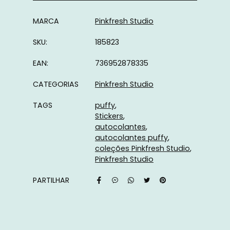
Características
MARCA
Pinkfresh Studio
SKU:
185823
EAN:
736952878335
CATEGORIAS
Pinkfresh Studio
TAGS
puffy
Stickers
autocolantes
autocolantes puffy
coleções Pinkfresh Studio
Pinkfresh Studio
PARTILHAR
Características