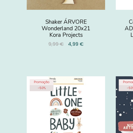
Shaker ÁRVORE
C
Wonderland 20x21
AD
Kora Projects
L
9,99 €
4,99 €
Promoção
Promo
-
50
%
-
50