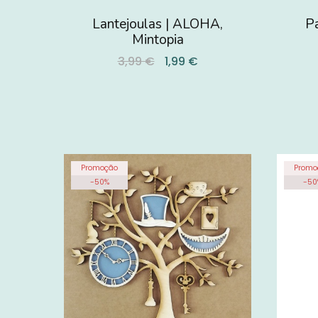
Lantejoulas | ALOHA,
Pa
Mintopia
3,99 €
1,99 €
Promoção
Promo
-
50
%
-
50