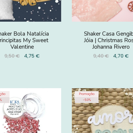
haker Bola Natalícia
Shaker Casa Gengib
rincipitas My Sweet
Jóia | Christmas Ro
Valentine
Johanna Rivero
9,50 €
4,75 €
9,40 €
4,70 €
ção
Promoção
%
-
50
%