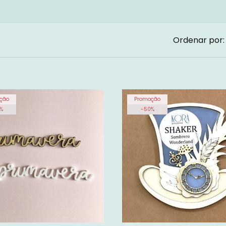
Ordenar por:
ção
Promoção
%
-
50
%