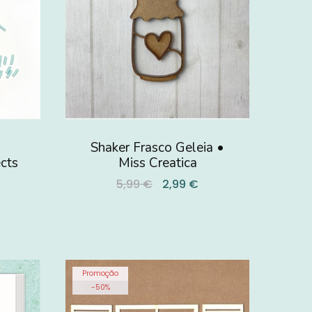
Shaker Frasco Geleia •
cts
Miss Creatica
5,99 €
2,99 €
Promoção
-
50
%