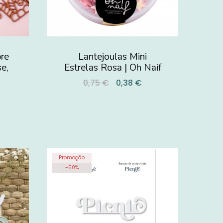
re
Lantejoulas Mini
se,
Estrelas Rosa | Oh Naif
0,75 €
0,38 €
Promoção
-
50
%