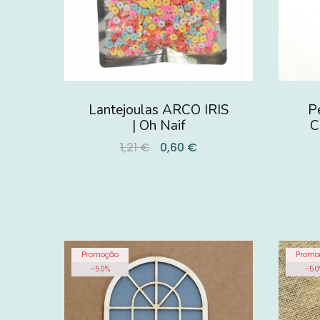
Lantejoulas ARCO IRIS
Pe
| Oh Naif
C
1,21 €
0,60 €
Promoção
Promo
-
50
%
-
50