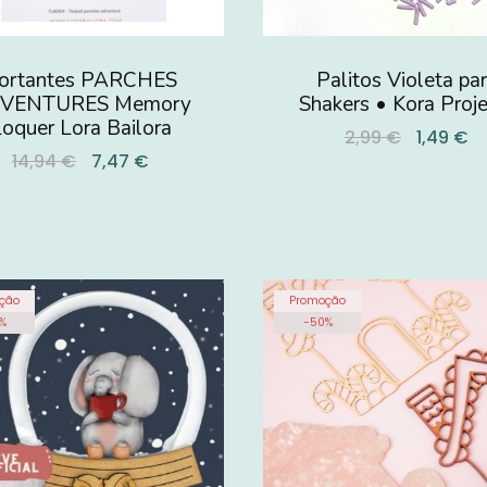
ortantes PARCHES
Palitos Violeta pa
VENTURES Memory
Shakers • Kora Proje
oquer Lora Bailora
2,99 €
1,49 €
14,94 €
7,47 €
ção
Promoção
%
-
50
%