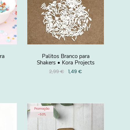
ra
Palitos Branco para
Shakers • Kora Projects
2,99 €
1,49 €
Promoção
-
50
%