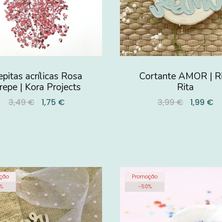
pitas acrílicas Rosa
Cortante AMOR | R
repe | Kora Projects
Rita
3,49 €
1,75 €
3,99 €
1,99 €
ção
Promoção
%
-
50
%