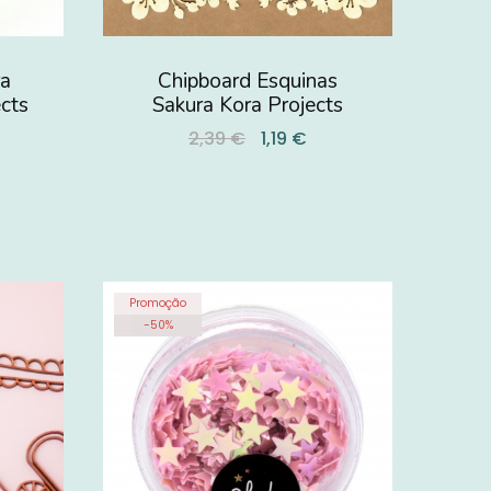
ra
Chipboard Esquinas
cts
Sakura Kora Projects
2,39 €
1,19 €
Promoção
-
50
%