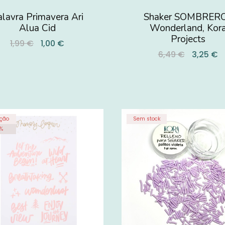
lavra Primavera Ari
Shaker SOMBRERO
Alua Cid
Wonderland, Kor
Projects
1,99 €
1,00 €
6,49 €
3,25 €
ção
Sem stock
%