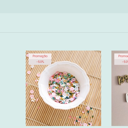
Promoção
Promo
-
50
%
-
50