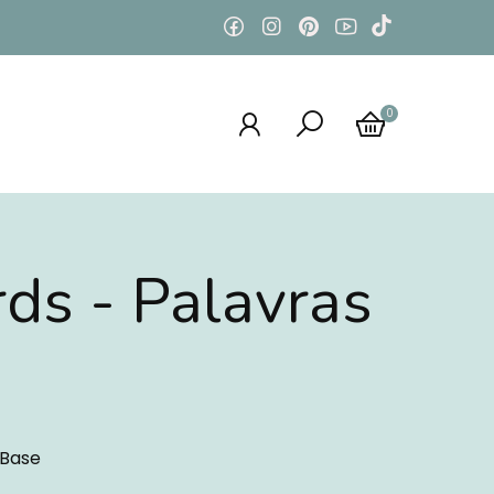
0
ds - Palavras
s - Álbuns Base
 Base