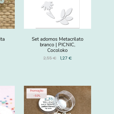
ita
Set adornos Metacrilato
branco | PICNIC,
Cocoloko
2,55 €
1,27 €
Promoção
-
50
%