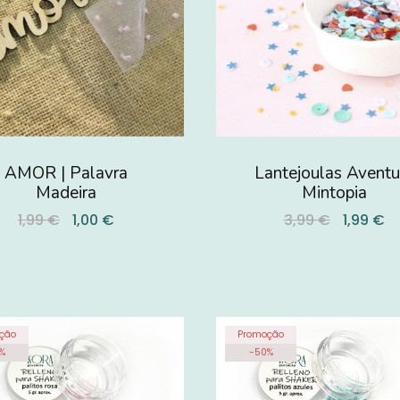
AMOR | Palavra
Lantejoulas Aventu
Madeira
Mintopia
1,99 €
1,00 €
3,99 €
1,99 €
ção
Promoção
%
-
50
%