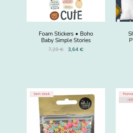
Foam Stickers • Boho
S
Baby Simple Stories
P
7,29 €
3,64 €
Sem stock
Promo
-
50