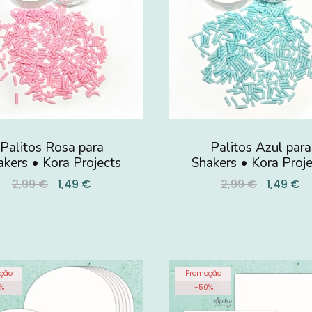
Palitos Rosa para
Palitos Azul para
akers • Kora Projects
Shakers • Kora Proje
2,99 €
1,49 €
2,99 €
1,49 €
ção
Promoção
%
-
50
%