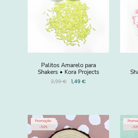
Palitos Amarelo para
Shakers • Kora Projects
Sh
2,99 €
1,49 €
Promoção
Promo
-
50
%
-
50