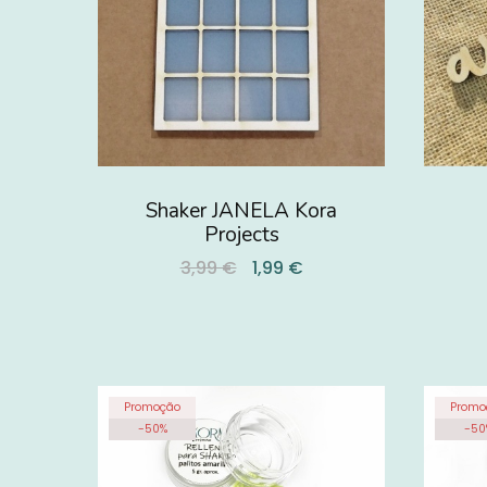
Shaker JANELA Kora
Projects
3,99 €
1,99 €
Promoção
Promo
-
50
%
-
50