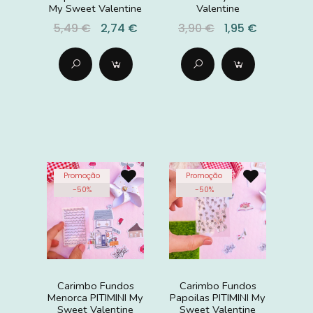
My Sweet Valentine
Valentine
5,49 €
2,74 €
3,90 €
1,95 €
Promoção
Promoção
-
50
%
-
50
%
Carimbo Fundos
Carimbo Fundos
Menorca PITIMINI My
Papoilas PITIMINI My
Sweet Valentine
Sweet Valentine