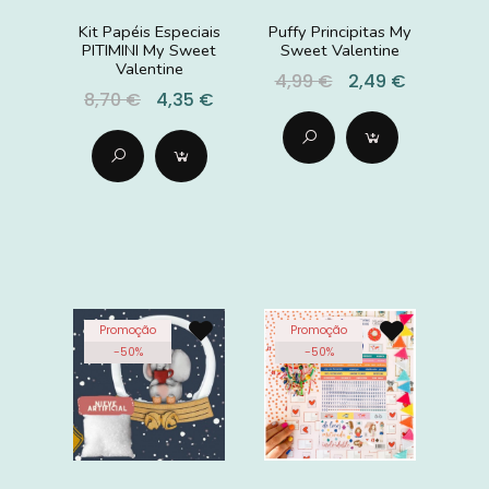
Kit Papéis Especiais
Puffy Principitas My
PITIMINI My Sweet
Sweet Valentine
Valentine
4,99 €
2,49 €
8,70 €
4,35 €
Promoção
Promoção
-
50
%
-
50
%