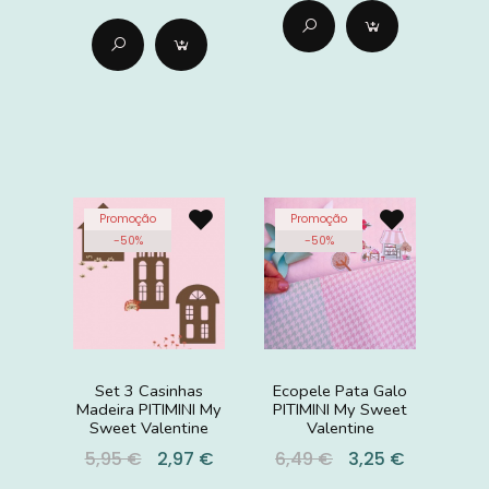
Promoção
Promoção
-
50
%
-
50
%
Set 3 Casinhas
Ecopele Pata Galo
Madeira PITIMINI My
PITIMINI My Sweet
Sweet Valentine
Valentine
5,95 €
2,97 €
6,49 €
3,25 €