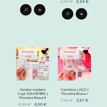
4,49 €
2,24 €
Promoção
Promoção
-
50
%
-
50
%
Cenário madeira
Carimbos LAÇO |
'Loja' SOUVENIRS |
Piccolina Brava I
Piccolina Brava II
7,95 €
3,97 €
8,99 €
4,50 €