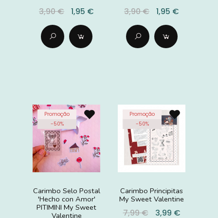
3,90 €
1,95 €
3,90 €
1,95 €
Promoção
Promoção
-
50
%
-
50
%
Carimbo Selo Postal
Carimbo Principitas
'Hecho con Amor'
My Sweet Valentine
PITIMINI My Sweet
7,99 €
3,99 €
Valentine