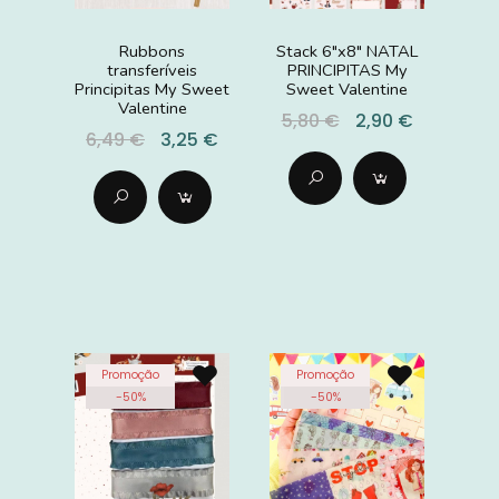
Rubbons
Stack 6"x8" NATAL
transferíveis
PRINCIPITAS My
Principitas My Sweet
Sweet Valentine
Valentine
5,80 €
2,90 €
6,49 €
3,25 €
Promoção
Promoção
-
50
%
-
50
%