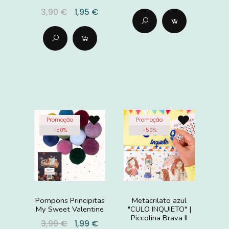
3,90 €
1,95 €
Promoção
Promoção
-
50
%
-
50
%
Pompons Principitas
Metacrilato azul
My Sweet Valentine
"CULO INQUIETO" |
Piccolina Brava II
3,99 €
1,99 €