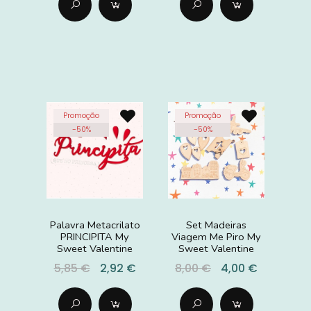
Promoção
Promoção
-
50
%
-
50
%
Palavra Metacrilato
Set Madeiras
PRINCIPITA My
Viagem Me Piro My
Sweet Valentine
Sweet Valentine
5,85 €
2,92 €
8,00 €
4,00 €