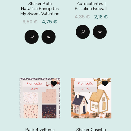
Shaker Bola
Autocolantes |
Natalícia Principitas
Piccolina Brava II
My Sweet Valentine
4,35 €
2,18 €
9,50 €
4,75 €
Promoção
Promoção
-
50
%
-
50
%
Pack 4 vellums
Shaker Casinha