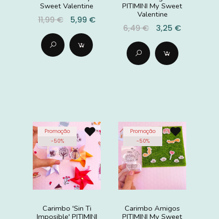
Sweet Valentine
PITIMINI My Sweet
Valentine
11,99 €
5,99 €
6,49 €
3,25 €
Promoção
Promoção
-
50
%
-
50
%
Carimbo 'Sin Ti
Carimbo Amigos
Imposible' PITIMINI
PITIMINI My Sweet