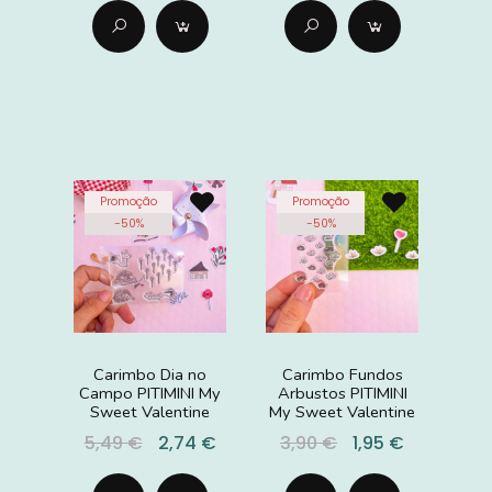
Promoção
Promoção
-
50
%
-
50
%
Carimbo Dia no
Carimbo Fundos
Campo PITIMINI My
Arbustos PITIMINI
Sweet Valentine
My Sweet Valentine
5,49 €
2,74 €
3,90 €
1,95 €