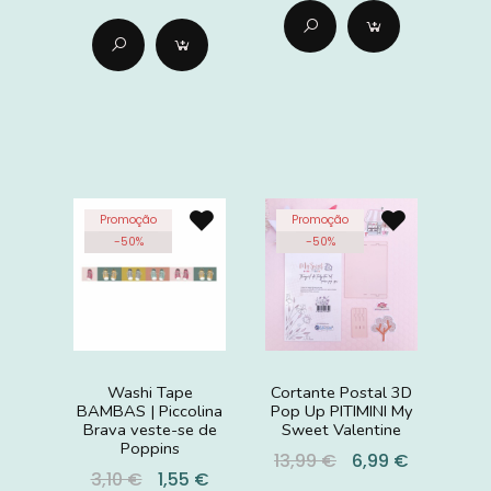
Promoção
Promoção
-
50
%
-
50
%
Washi Tape
Cortante Postal 3D
BAMBAS | Piccolina
Pop Up PITIMINI My
Brava veste-se de
Sweet Valentine
Poppins
13,99 €
6,99 €
3,10 €
1,55 €