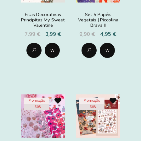
Fitas Decorativas
Set 5 Papéis
Principitas My Sweet
Vegetais | Piccolina
Valentine
Brava II
7,99 €
3,99 €
9,90 €
4,95 €
Promoção
Promoção
-
50
%
-
50
%