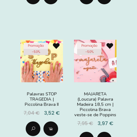
Promoção
Promoção
-
50
%
-
50
%
Palavras STOP
MAJARETA
TRAGEDIA |
(Loucura) Palavra
Piccolina Brava II
Madeira 18,5 cm |
Piccolina Brava
7,04 €
3,52 €
veste-se de Poppins
7,95 €
3,97 €