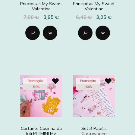
Principitas My Sweet
Principitas My Sweet
Valentine
Valentine
7,90 €
3,95 €
6,49 €
3,25 €
Promoção
Promoção
-
50
%
-
50
%
Cortante Casinha da
Set 3 Papéis
Ioli PITIMINI My
Cartonagem