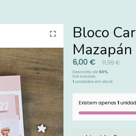
Bloco Car
Mazapán 
6,00 €
11,99 €
Desconto de
50
%
.
IVA incluído.
1
unidades em stock
Existem apenas
1
unidad