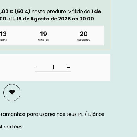
,00 € (50%)
neste produto. Válido de
1 de
:00
até
15 de Agosto de 2026 às 00:00
.
13
19
18
HORAS
MINUTOS
SEGUNDOS
 tamanhos para usares nos teus PL / Diários
44 cartões