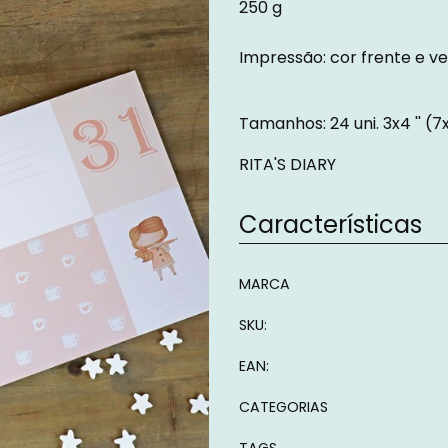
250 g
Impressão: cor frente e v
Tamanhos: 24 uni. 3x4 '' (7
RITA'S DIARY
Características
Características
MARCA
SKU:
EAN:
CATEGORIAS