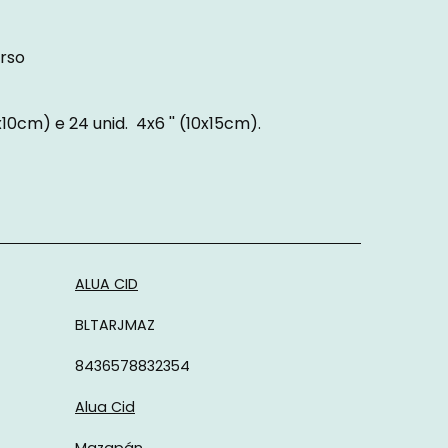
erso
x10cm) e 24 unid. 4x6 '' (10x15cm).
ALUA CID
BLTARJMAZ
8436578832354
Alua Cid