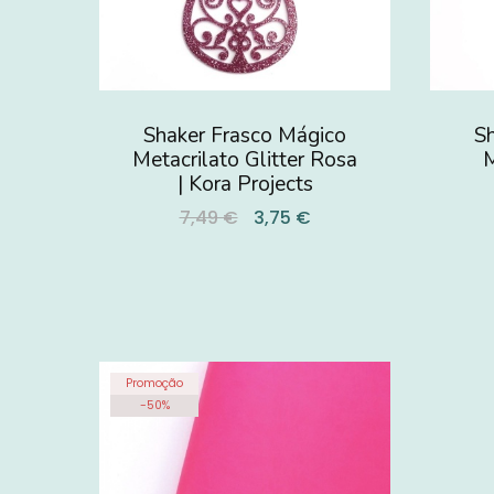
Shaker Frasco Mágico
S
Metacrilato Glitter Rosa
M
| Kora Projects
7,49 €
3,75 €
Promoção
-
50
%