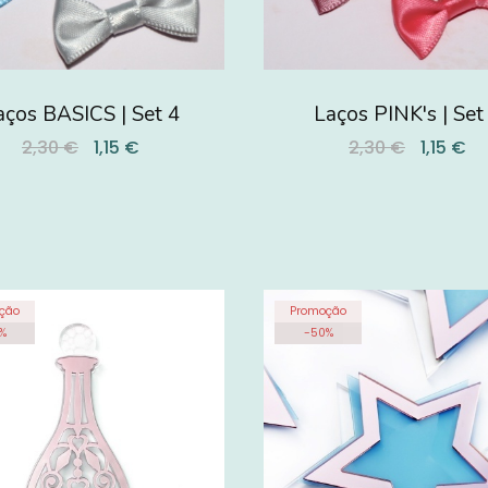
aços BASICS | Set 4
Laços PINK's | Set
2,30 €
1,15 €
2,30 €
1,15 €
ção
Promoção
%
-
50
%