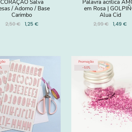
CORAÇÃO Salva
Palavra acrílica A
sas / Adorno / Base
em Rosa | GOLPIÑ
Carimbo
Alua Cid
2,50 €
1,25 €
2,99 €
1,49 €
ção
Promoção
%
-
50
%