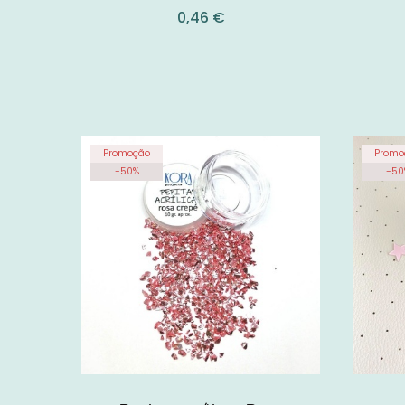
0,46 €
Promoção
Promo
-
50
%
-
50