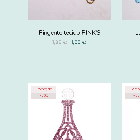
Pingente tecido PINK'S
L
1,99 €
1,00 €
Promoção
Promo
-
50
%
-
50