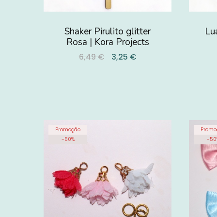
Shaker Pirulito glitter
Lu
Rosa | Kora Projects
6,49 €
3,25 €
Promoção
Promo
-
50
%
-
50