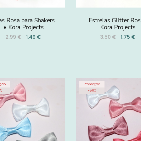
as Rosa para Shakers
Estrelas Glitter Ros
• Kora Projects
Kora Projects
2,99 €
1,49 €
3,50 €
1,75 €
ção
Promoção
%
-
50
%