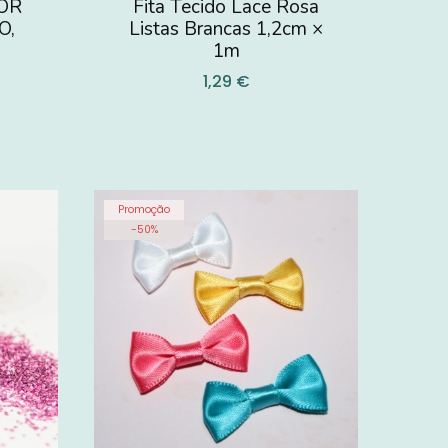
MOR
Fita Tecido Lace Rosa
O,
Listas Brancas 1,2cm ×
1m
1,29 €
Promoção
-
50
%