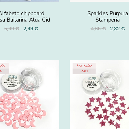
Alfabeto chipboard
Sparkles Púrpura
sa Bailarina Alua Cid
Stamperia
5,99 €
2,99 €
4,65 €
2,32 €
ção
Promoção
%
-
50
%