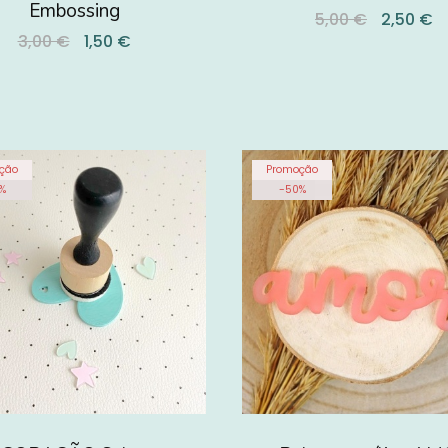
Embossing
5,00 €
2,50 €
3,00 €
1,50 €
ção
Promoção
%
-
50
%