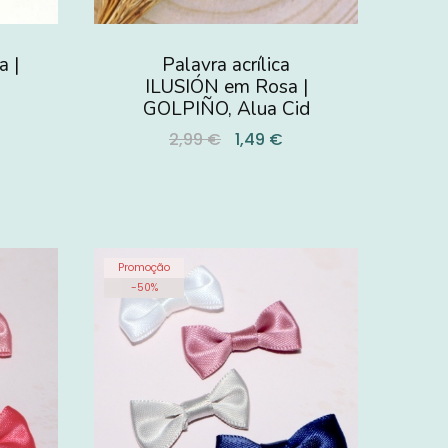
a |
Palavra acrílica
ILUSIÓN em Rosa |
GOLPIÑO, Alua Cid
2,99 €
1,49 €
Promoção
-
50
%