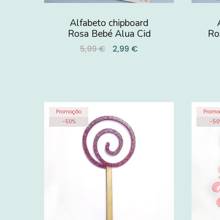
Alfabeto chipboard
Rosa Bebé Alua Cid
Ro
5,99 €
2,99 €
Promoção
Promo
-
50
%
-
50