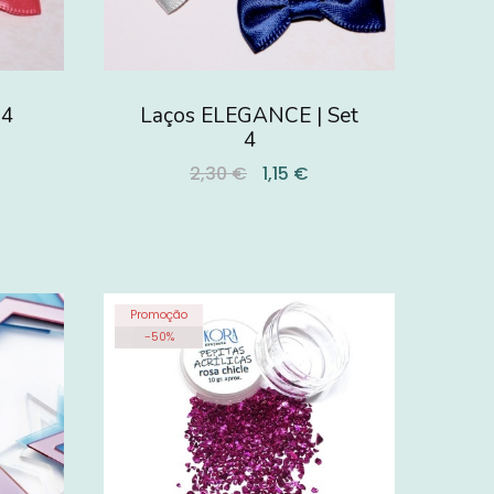
 4
Laços ELEGANCE | Set
4
2,30 €
1,15 €
Promoção
-
50
%