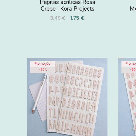
Pepitas acrílicas Rosa
Crepe | Kora Projects
Me
3,49 €
1,75 €
Promoção
Promo
-
50
%
-
50