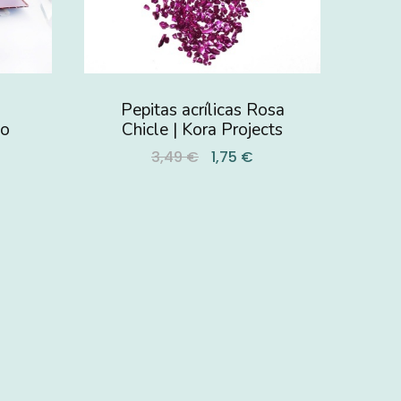
Pepitas acrílicas Rosa
ho
Chicle | Kora Projects
3,49 €
1,75 €