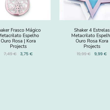
haker Frasco Mágico
Shaker 4 Estrelas
etacrilato Espelho
Metacrilato Espel
Ouro Rosa | Kora
Ouro Rosa Kora
Projects
Projects
7,49 €
3,75 €
19,99 €
9,99 €