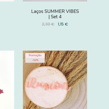
Laços SUMMER VIBES
| Set 4
2,30 €
1,15 €
Promoção
-
50
%