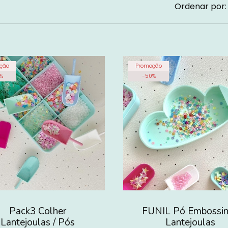
Ordenar por:
ção
Promoção
%
-
50
%
Pack3 Colher
FUNIL Pó Embossin
Lantejoulas / Pós
Lantejoulas