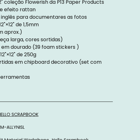
x12" coleção Flowerish da P13 Paper Products
e efeito rattan
es inglês para documentares as fotos
12"×12" de 1,5mm
m aprox.)
beça larga, cores sortidas)
em dourado (39 foam stickers )
12"×12" de 250g
sortidas em chipboard decorativo (set com
 ferramentas
HELLO SCRAPBOOK
KM-ALLYNISL