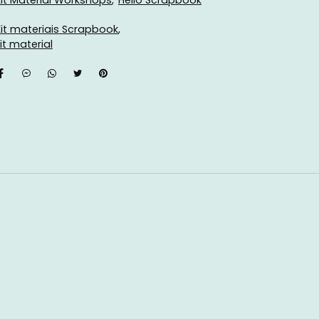
Kit Material Workshops
Hello Scrapbook
Kit materiais Scrapbook
it material