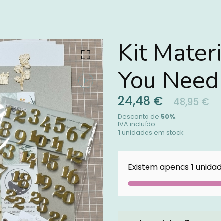
Kit Mater
You Need 
24,48 €
48,95 €
Desconto de
50
%
.
IVA incluído.
1
unidades em stock
Existem apenas
1
unidad