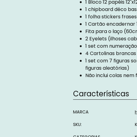
1 Bloco 12 papéis 12"
1 chipboard déco bas
1 folha stickers fras
1 Cartão encadernar 
Fita para o laço (60c
2 Eyelets (ilhoses ca
1 set com numeração 
4 Cartolinas brancas 
1 set com 7 figuras 
figuras aleatórias)
Não inclui colas nem
Características
Características
MARCA
SKU: