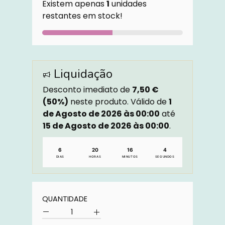
Existem apenas
1
unidades
restantes em stock!
Liquidação
Desconto imediato de
7,50 €
(50%)
neste produto. Válido de
1
de Agosto de 2026 às 00:00
até
15 de Agosto de 2026 às 00:00
.
6
20
16
3
DIAS
HORAS
MINUTOS
SEGUNDOS
Quantidade
QUANTIDADE
Quantidade