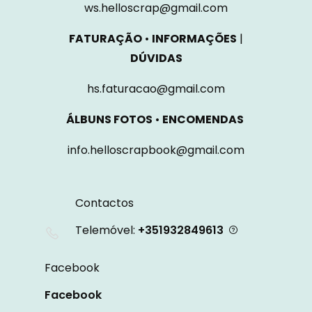
ws.helloscrap@gmail.com
FATURAÇÃO
•
INFORMAÇÕES
|
DÚVIDAS
hs.faturacao@gmail.com
ÁLBUNS FOTOS
•
ENCOMENDAS
info.helloscrapbook@gmail.com
Contactos
Telemóvel:
+351932849613
Facebook
Facebook